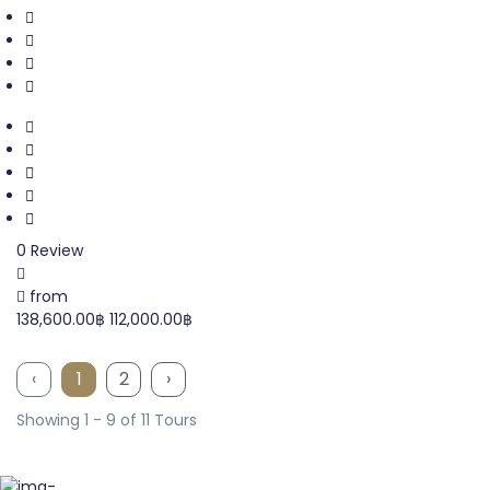
0 Review
from
138,600.00฿
112,000.00฿
‹
1
2
›
Showing 1 - 9 of 11 Tours