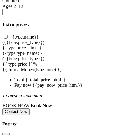
Children
Ages 2–12
Extra prices:
{{type.name}}
({{type.price_type}})
{{type.price_html}}
{{type.type_name}}
({{type.price_type}})
{{ type.price }}%
{{ formatMoney(type.price) }}
Total
{{total_price_html}}
Pay now
{{pay_now_price_html}}
1 Guest in maximum
BOOK NOW
Book Now
Contact Now
Enquiry