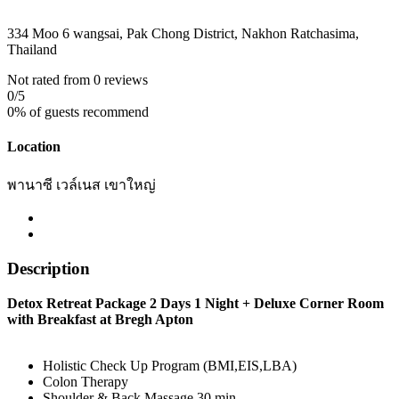
334 Moo 6 wangsai, Pak Chong District, Nakhon Ratchasima,
Thailand
Not rated
from 0 reviews
0
/5
0% of guests recommend
Location
พานาซี เวล์เนส เขาใหญ่
Description
Detox Retreat Package 2 Days 1 Night + Deluxe Corner Room
with Breakfast at Bregh Apton
Holistic Check Up Program (BMI,EIS,LBA)
Colon Therapy
Shoulder & Back Massage 30 min