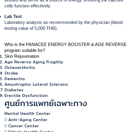
tissues and serve as a source of energy, ensuring the injected 
cells function effectively.
Lab Test
Laboratory analysis as recommended by the physician (blood 
testing value of 5,000 THB).
Who is the PANACEE ENERGY BOOSTER & AGE REVERSE 
program suitable for?
Skin Rejuvenation
Age Reverse Aging Fragility
Osteoarthritis
Stroke
Dementia
Amyotrophic Lateral Sclerosis
Diabetes
Erectile Dysfunction
ศูนย์การแพทย์เฉพาะทาง
Mental Health Center
Anti-Aging Center
Cancer Center