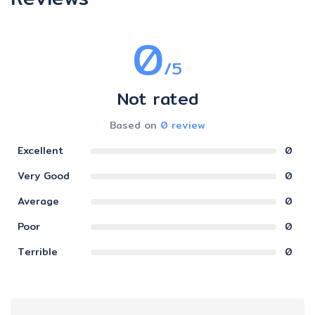
0
/5
Not rated
Based on
0 review
Excellent
0
Very Good
0
Average
0
Poor
0
Terrible
0