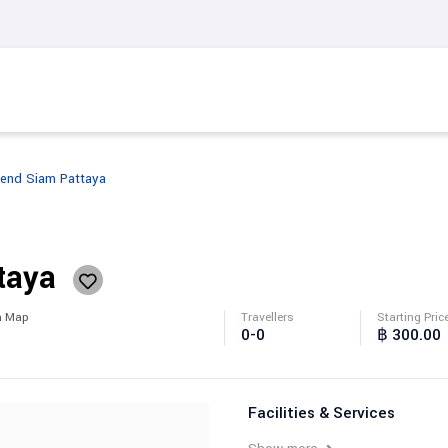
gend Siam Pattaya
ttaya
n Map
Travellers
Starting Pric
0-0
฿ 300.00
Facilities & Services