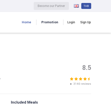
Become our Partner
THB
Home
Promotion
Login
Sign Up
8.5
e
3140 reviews
Included Meals