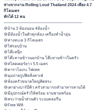
ห่างจากงาน Rolling Loud Thailand 2024 เพียง 4.7
กิโลเมตร
พักได้ 12 คน
————————————————————
🍪บ้าน 3 ห้องนอน 4ห้องน้ำ
🍪มีห้องน้ำในตัวทุกห้อง เครื่องทำน้ำอุ่น
🍪ห่างทะเล 3 กิโลเมตร
🍪ไฟรอบบ้าน
🍪โต๊ะสนุ๊ก
🍪โต๊ะทานข้าวนอกบ้าน โต๊ะทานข้าวในครัว
🍪สไลดเดอร์ยาว 5.5 เมตร
🍪คาราโอเกะ ไฟเทค
🍪มุมถ่ายรูปฟิลลิ่งคาเฟ่
🍪ห้องครัวขนาดใหญ่ติดสระ
🍪เตาย่างบาร์บีคิว ครัวสามารถทำอาหารทานได้
🍪มีอุปกรณ์ครัวให้พร้อม จานชามพร้อม
🍪สระว่ายน้ำส่วนตัว ระบบคลอรีน
🍪Free Wifi