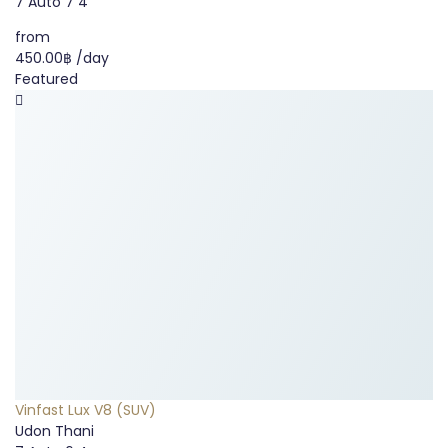
7
Auto
7
4
from
450.00฿
/day
Featured
Vinfast Lux V8 (SUV)
Udon Thani