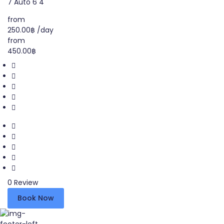
7
Auto
6
4
from
250.00฿
/day
from
450.00฿
0 Review
Book Now