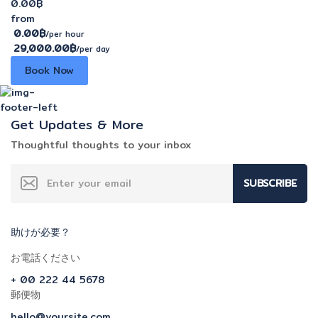
0.00฿
from
0.00฿
/per hour
29,000.00฿
/per day
Book Now
Get Updates & More
Thoughtful thoughts to your inbox
SUBSCRIBE
助けが必要？
お電話ください
+ 00 222 44 5678
郵便物
hello@yoursite.com