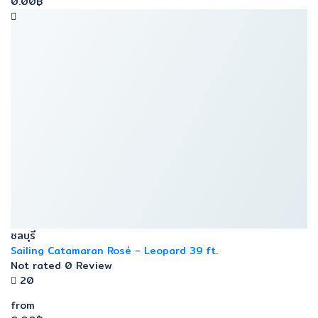
0.00฿
ชลบุรี
Sailing Catamaran Rosé - Leopard 39 ft.
Not rated
0 Review
20
from