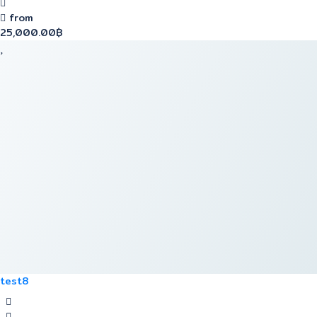
from
25,000.00฿
test8