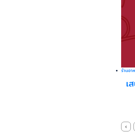
ร้านอาห
เส
เสน
‹