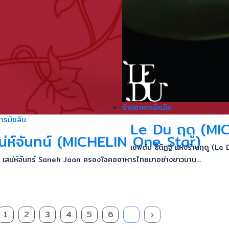
ร้านอาหารมิชลิน
ารมิชลิน
Le Du ฤดู (MI
น่ห์จันทน์ (MICHELIN One Star)
เชฟต้น ธิติฏฐ์ แห่งร้านฤดู (Le
่ห์จันทร์ Saneh Jaan ครองใจคออาหารไทยมาอย่างยาวนาน...
1
2
3
4
5
6
7
›