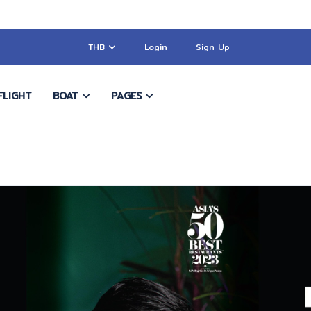
THB
Login
Sign Up
FLIGHT
BOAT
PAGES