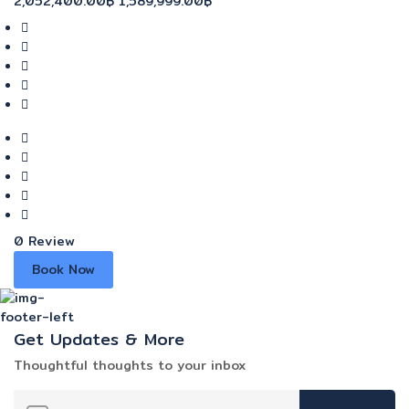
2,052,400.00฿
1,589,999.00฿
0 Review
Book Now
Get Updates & More
Thoughtful thoughts to your inbox