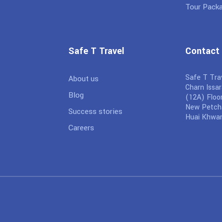
Tour Pack
Safe T Travel
Contact
Safe T Trav
About us
Charn Issar
Blog
(12A) Floor
New Petcha
Success stories
Huai Khwan
Careers