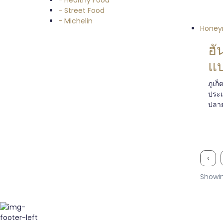
- Healthy Food
- Street Food
- Michelin
Honey
ฮั
แบ
ภูเก็
ประเ
ปลาย
‹
Showin