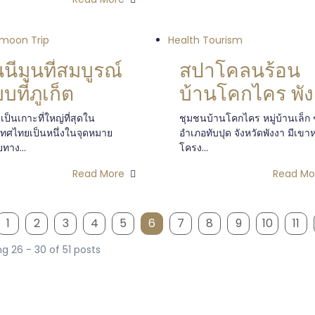
moon Trip
Health Tourism
นนีมูนที่สมบูรณ์
สปาโคลนร้อน
บที่ภูเก็ต
บ้านโคกไคร พั
ตเป็นเกาะที่ใหญ่ที่สุดใน
ชุมชนบ้านโคกไคร หมู่บ้านเล็ก 
ทศไทยเป็นหนึ่งในจุดหมาย
อำเภอทับปุด จังหวัดพังงา มีเขา
ทาง...
โครง...
Read More
Read Mo
1
2
3
4
5
6
7
8
9
10
11
g 26 - 30 of 51 posts