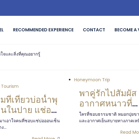
EL
RECOMMENDED EXPERIENCE
CONTACT
BECOME A
จและสิ่งที่คุณอยากรู้
Honeymoon Trip
 Tourism
พาคู่รักไปสัมผัส
มที่เที่ยวบ่อน้ำพุ
อากาศหนาวที่
อนในปาย แช่ออ
เชียงใหม่
ใครที่ชอบธรรมชาติ หมอกปุยข
ซ็นเมืองไทย
ี้มาเอาใจคนที่ชอบแช่บ่อออนเซ็น
และอากาศเย็นสบายทางภาคเหนื
าง...
Read Mo
Read More