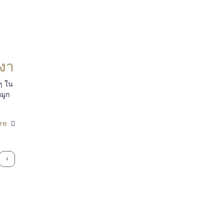
งงา
ๆ ใน
หมูก
re
›