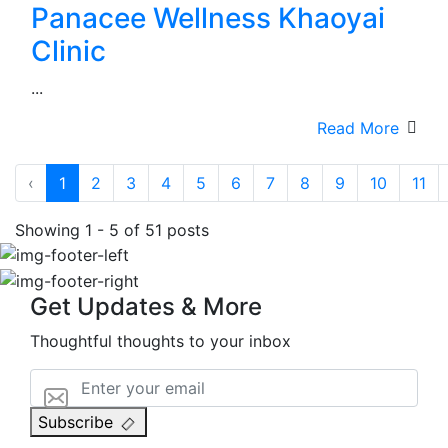
Panacee Wellness Khaoyai
Clinic
...
Read More
‹
1
2
3
4
5
6
7
8
9
10
11
Showing 1 - 5 of 51 posts
Get Updates & More
Thoughtful thoughts to your inbox
Subscribe